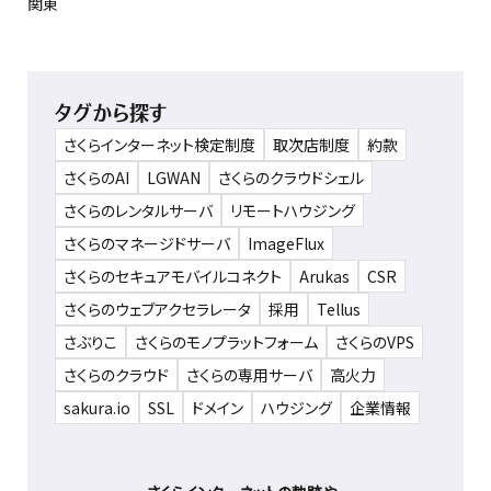
関東
タグから探す
さくらインターネット検定制度
取次店制度
約款
さくらのAI
LGWAN
さくらのクラウドシェル
さくらのレンタルサーバ
リモートハウジング
さくらのマネージドサーバ
ImageFlux
さくらのセキュアモバイルコネクト
Arukas
CSR
さくらのウェブアクセラレータ
採用
Tellus
さぶりこ
さくらのモノプラットフォーム
さくらのVPS
さくらのクラウド
さくらの専用サーバ
高火力
sakura.io
SSL
ドメイン
ハウジング
企業情報