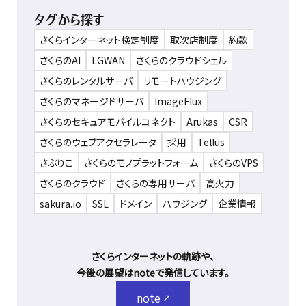
タグから探す
さくらインターネット検定制度
取次店制度
約款
さくらのAI
LGWAN
さくらのクラウドシェル
さくらのレンタルサーバ
リモートハウジング
さくらのマネージドサーバ
ImageFlux
さくらのセキュアモバイルコネクト
Arukas
CSR
さくらのウェブアクセラレータ
採用
Tellus
さぶりこ
さくらのモノプラットフォーム
さくらのVPS
さくらのクラウド
さくらの専用サーバ
高火力
sakura.io
SSL
ドメイン
ハウジング
企業情報
さくらインターネットの軌跡や、
今後の展望はnoteで発信しています。
note