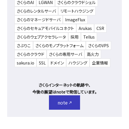
さくらのAI
LGWAN
さくらのクラウドシェル
さくらのレンタルサーバ
リモートハウジング
さくらのマネージドサーバ
ImageFlux
さくらのセキュアモバイルコネクト
Arukas
CSR
さくらのウェブアクセラレータ
採用
Tellus
さぶりこ
さくらのモノプラットフォーム
さくらのVPS
さくらのクラウド
さくらの専用サーバ
高火力
sakura.io
SSL
ドメイン
ハウジング
企業情報
さくらインターネットの軌跡や、
今後の展望はnoteで発信しています。
note