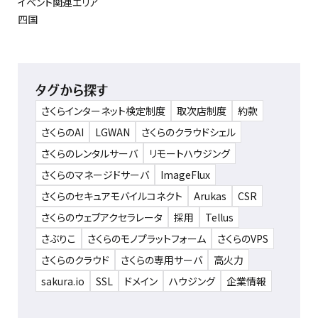
イベント関連エリア
四国
タグから探す
さくらインターネット検定制度
取次店制度
約款
さくらのAI
LGWAN
さくらのクラウドシェル
さくらのレンタルサーバ
リモートハウジング
さくらのマネージドサーバ
ImageFlux
さくらのセキュアモバイルコネクト
Arukas
CSR
さくらのウェブアクセラレータ
採用
Tellus
さぶりこ
さくらのモノプラットフォーム
さくらのVPS
さくらのクラウド
さくらの専用サーバ
高火力
sakura.io
SSL
ドメイン
ハウジング
企業情報