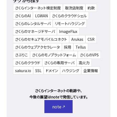
タグから探す
さくらインターネット検定制度
取次店制度
約款
さくらのAI
LGWAN
さくらのクラウドシェル
さくらのレンタルサーバ
リモートハウジング
さくらのマネージドサーバ
ImageFlux
さくらのセキュアモバイルコネクト
Arukas
CSR
さくらのウェブアクセラレータ
採用
Tellus
さぶりこ
さくらのモノプラットフォーム
さくらのVPS
さくらのクラウド
さくらの専用サーバ
高火力
sakura.io
SSL
ドメイン
ハウジング
企業情報
さくらインターネットの軌跡や、
今後の展望はnoteで発信しています。
note