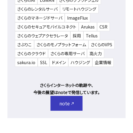
さくらのAI
LGWAN
さくらのクラウドシェル
さくらのレンタルサーバ
リモートハウジング
さくらのマネージドサーバ
ImageFlux
さくらのセキュアモバイルコネクト
Arukas
CSR
さくらのウェブアクセラレータ
採用
Tellus
さぶりこ
さくらのモノプラットフォーム
さくらのVPS
さくらのクラウド
さくらの専用サーバ
高火力
sakura.io
SSL
ドメイン
ハウジング
企業情報
さくらインターネットの軌跡や、
今後の展望はnoteで発信しています。
note