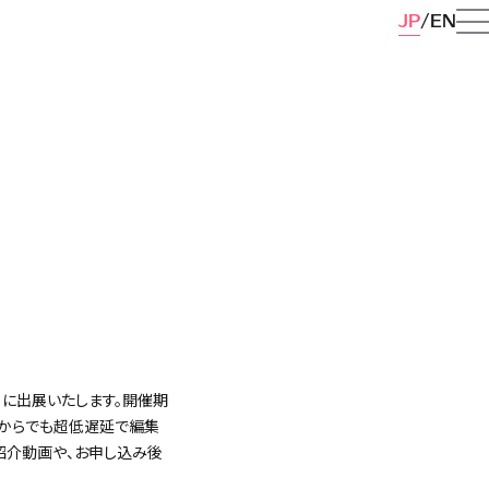
JP
EN
ライン）に出展いたします。開催期
、遠隔からでも超低遅延で編集
紹介動画や、お申し込み後