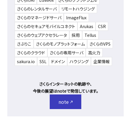
さくらのAI
LGWAN
さくらのクラウドシェル
さくらのレンタルサーバ
リモートハウジング
さくらのマネージドサーバ
ImageFlux
さくらのセキュアモバイルコネクト
Arukas
CSR
さくらのウェブアクセラレータ
採用
Tellus
さぶりこ
さくらのモノプラットフォーム
さくらのVPS
さくらのクラウド
さくらの専用サーバ
高火力
sakura.io
SSL
ドメイン
ハウジング
企業情報
さくらインターネットの軌跡や、
今後の展望はnoteで発信しています。
note