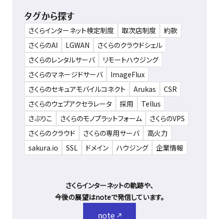
タグから探す
さくらインターネット検定制度
取次店制度
約款
さくらのAI
LGWAN
さくらのクラウドシェル
さくらのレンタルサーバ
リモートハウジング
さくらのマネージドサーバ
ImageFlux
さくらのセキュアモバイルコネクト
Arukas
CSR
さくらのウェブアクセラレータ
採用
Tellus
さぶりこ
さくらのモノプラットフォーム
さくらのVPS
さくらのクラウド
さくらの専用サーバ
高火力
sakura.io
SSL
ドメイン
ハウジング
企業情報
さくらインターネットの軌跡や、
今後の展望はnoteで発信しています。
note