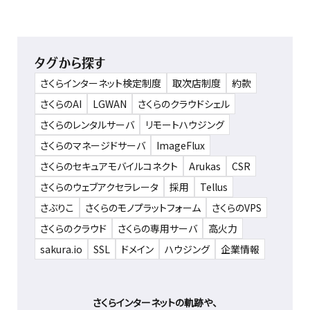
タグから探す
さくらインターネット検定制度
取次店制度
約款
さくらのAI
LGWAN
さくらのクラウドシェル
さくらのレンタルサーバ
リモートハウジング
さくらのマネージドサーバ
ImageFlux
さくらのセキュアモバイルコネクト
Arukas
CSR
さくらのウェブアクセラレータ
採用
Tellus
さぶりこ
さくらのモノプラットフォーム
さくらのVPS
さくらのクラウド
さくらの専用サーバ
高火力
sakura.io
SSL
ドメイン
ハウジング
企業情報
さくらインターネットの軌跡や、