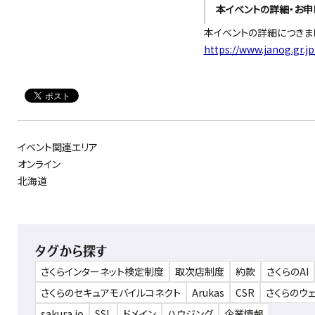
本イベントの詳細・お申
本イベントの詳細につきま
https://www.janog.gr.j
イベント関連エリア
オンライン
北海道
タグから探す
さくらインターネット検定制度
取次店制度
約款
さくらのAI
さくらのセキュアモバイルコネクト
Arukas
CSR
さくらのウ
sakura.io
SSL
ドメイン
ハウジング
企業情報