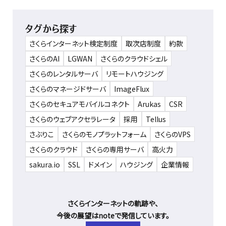
タグから探す
さくらインターネット検定制度
取次店制度
約款
さくらのAI
LGWAN
さくらのクラウドシェル
さくらのレンタルサーバ
リモートハウジング
さくらのマネージドサーバ
ImageFlux
さくらのセキュアモバイルコネクト
Arukas
CSR
さくらのウェブアクセラレータ
採用
Tellus
さぶりこ
さくらのモノプラットフォーム
さくらのVPS
さくらのクラウド
さくらの専用サーバ
高火力
sakura.io
SSL
ドメイン
ハウジング
企業情報
さくらインターネットの軌跡や、
今後の展望はnoteで発信しています。