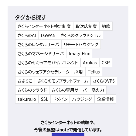
タグから探す
さくらインターネット検定制度
取次店制度
約款
さくらのAI
LGWAN
さくらのクラウドシェル
さくらのレンタルサーバ
リモートハウジング
さくらのマネージドサーバ
ImageFlux
さくらのセキュアモバイルコネクト
Arukas
CSR
さくらのウェブアクセラレータ
採用
Tellus
さぶりこ
さくらのモノプラットフォーム
さくらのVPS
さくらのクラウド
さくらの専用サーバ
高火力
sakura.io
SSL
ドメイン
ハウジング
企業情報
さくらインターネットの軌跡や、
今後の展望はnoteで発信しています。