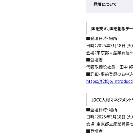
登壇について
国を支え、国を創るデ
■登壇日時・場所
日時：2025年3月18日（火） 
会場：東京都立産業貿易セン
■登壇者
代表取締役社長 田中 邦
■詳細・事前登録のお申
https://f2ff.jp/introdu
JDCC人材マネジメン
■登壇日時・場所
日時：2025年3月18日（火） 
会場：東京都立産業貿易セン
■登壇者