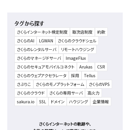
タグから探す
さくらインターネット検定制度
取次店制度
約款
さくらのAI
LGWAN
さくらのクラウドシェル
さくらのレンタルサーバ
リモートハウジング
さくらのマネージドサーバ
ImageFlux
さくらのセキュアモバイルコネクト
Arukas
CSR
さくらのウェブアクセラレータ
採用
Tellus
さぶりこ
さくらのモノプラットフォーム
さくらのVPS
さくらのクラウド
さくらの専用サーバ
高火力
sakura.io
SSL
ドメイン
ハウジング
企業情報
さくらインターネットの軌跡や、