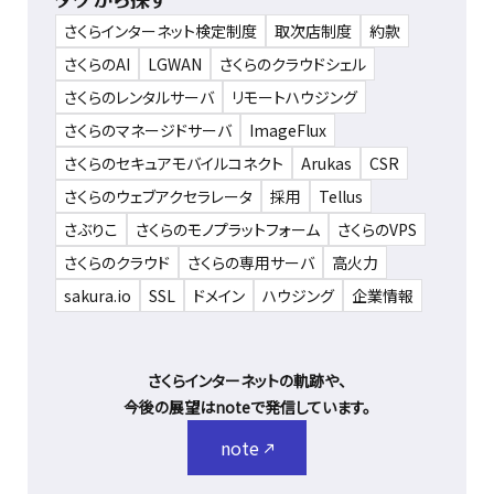
さくらインターネット検定制度
取次店制度
約款
さくらのAI
LGWAN
さくらのクラウドシェル
さくらのレンタルサーバ
リモートハウジング
さくらのマネージドサーバ
ImageFlux
さくらのセキュアモバイルコネクト
Arukas
CSR
さくらのウェブアクセラレータ
採用
Tellus
さぶりこ
さくらのモノプラットフォーム
さくらのVPS
さくらのクラウド
さくらの専用サーバ
高火力
sakura.io
SSL
ドメイン
ハウジング
企業情報
さくらインターネットの軌跡や、
今後の展望はnoteで発信しています。
note