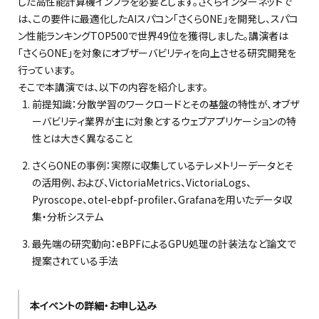
した高性能計算機インフラを必要とします。さくらインターネットで
は、この要件に最適化したAIスパコン「さくらONE」を開発し、スパコ
ン性能ランキングTOP500で世界49位を獲得しました。講演者は
「さくらONE」を対象にオブザーバビリティを向上させる研究開発を
行っています。
そこで本講演では、以下の内容を紹介します。
前提知識：分散学習のワークロードとその基盤の特性が、オブザ
ーバビリティ業界が主に対象とするウェブアプリケーションの特
性とは大きく異なること
さくらONEの事例：実際に収集しているテレメトリーデータとそ
の活用例、および、VictoriaMetrics、VictoriaLogs、
Pyroscope、otel-ebpf-profiler、Grafanaを用いたデータ収
集・分析システム
最先端の研究動向：eBPFによるGPU処理の計装法など論文で
提案されている手法
本イベントの詳細・お申し込み