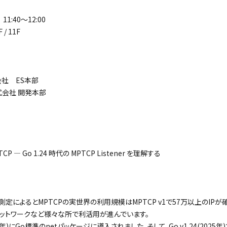
11:40～12:00
/ 11F
会社 ES本部
s株式会社 開発本部
CP ― Go 1.24 時代の MPTCP Listener を理解する
ioの測定によるとMPTCPの実世界の利用規模はMPTCP v1で57万以上のI
ルネットワークなど様々な所で利活用が進んでいます。
3年)にGo標準のnetパッケージに導入されました。そして、Go v1.24(2025年)