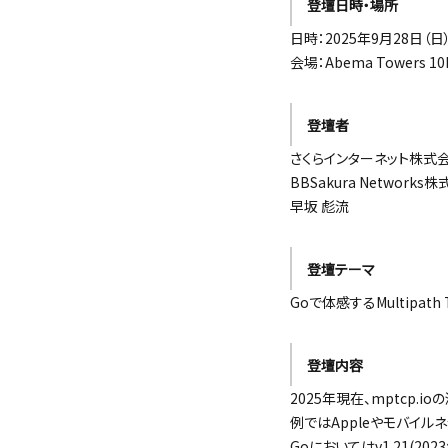
登壇日時・場所
日時：2025年9月28日（日） 
会場：Abema Towers 10F 
登壇者
さくらインターネット株式
BBSakura Network
早坂 彪流
登壇テーマ
Goで体感するMultipath T
登壇内容
2025年現在、mptcp.
例ではAppleやモバイ
Goにおいてはv1.21(202