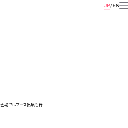
JP
EN
。また、会場ではブース出展も行