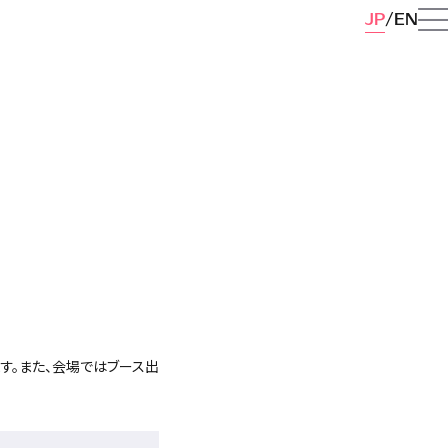
JP
EN
します。また、会場ではブース出