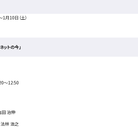
～1月10日（土）
ネットの今」
0～12:50
田 治伸
法林 浩之