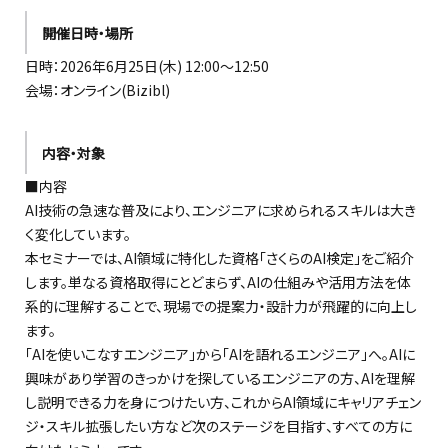
開催日時・場所
日時：2026年6月25日(木) 12:00～12:50
会場：オンライン(Bizibl)
内容・対象
■内容
AI技術の急速な普及により、エンジニアに求められるスキルは大き
く変化しています。
本セミナーでは、AI領域に特化した資格「さくらのAI検定」をご紹介
します。単なる資格取得にとどまらず、AIの仕組みや活用方法を体
系的に理解することで、現場での提案力・設計力が飛躍的に向上し
ます。
「AIを使いこなすエンジニア」から「AIを語れるエンジニア」へ。AIに
興味があり学習のきっかけを探しているエンジニアの方、AIを理解
し説明できる力を身につけたい方、これからAI領域にキャリアチェン
ジ・スキル拡張したい方など次のステージを目指す、すべての方に