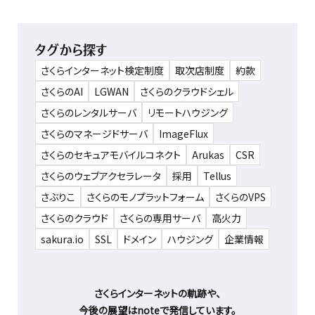
タグから探す
さくらインターネット検定制度
取次店制度
約款
さくらのAI
LGWAN
さくらのクラウドシェル
さくらのレンタルサーバ
リモートハウジング
さくらのマネージドサーバ
ImageFlux
さくらのセキュアモバイルコネクト
Arukas
CSR
さくらのウェブアクセラレータ
採用
Tellus
さぶりこ
さくらのモノプラットフォーム
さくらのVPS
さくらのクラウド
さくらの専用サーバ
高火力
sakura.io
SSL
ドメイン
ハウジング
企業情報
さくらインターネットの軌跡や、
今後の展望はnoteで発信しています。