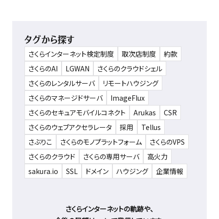
タグから探す
さくらインターネット検定制度
取次店制度
約款
さくらのAI
LGWAN
さくらのクラウドシェル
さくらのレンタルサーバ
リモートハウジング
さくらのマネージドサーバ
ImageFlux
さくらのセキュアモバイルコネクト
Arukas
CSR
さくらのウェブアクセラレータ
採用
Tellus
さぶりこ
さくらのモノプラットフォーム
さくらのVPS
さくらのクラウド
さくらの専用サーバ
高火力
sakura.io
SSL
ドメイン
ハウジング
企業情報
さくらインターネットの軌跡や、