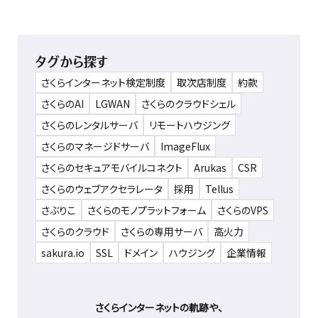
タグから探す
さくらインターネット検定制度
取次店制度
約款
さくらのAI
LGWAN
さくらのクラウドシェル
さくらのレンタルサーバ
リモートハウジング
さくらのマネージドサーバ
ImageFlux
さくらのセキュアモバイルコネクト
Arukas
CSR
さくらのウェブアクセラレータ
採用
Tellus
さぶりこ
さくらのモノプラットフォーム
さくらのVPS
さくらのクラウド
さくらの専用サーバ
高火力
sakura.io
SSL
ドメイン
ハウジング
企業情報
さくらインターネットの軌跡や、