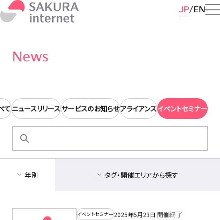
JP
EN
News
べて
ニュースリリース
サービスのお知らせ
アライアンス
イベントセミナー
検
索:
年別
タグ・開催エリアから探す
終了
2025年5月23日 開催
イベントセミナー