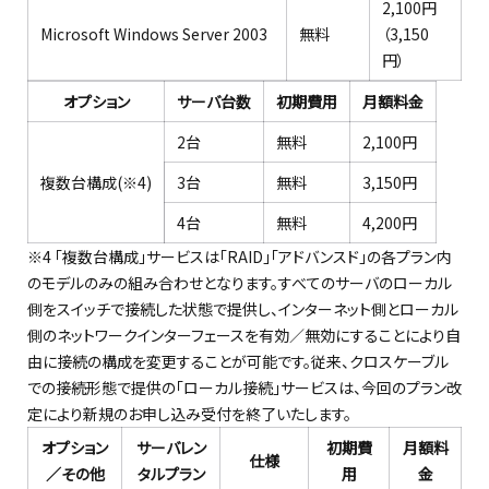
2,100円
Microsoft Windows Server 2003
無料
（3,150
円）
オプション
サーバ台数
初期費用
月額料金
2台
無料
2,100円
複数台構成(※4)
3台
無料
3,150円
4台
無料
4,200円
※4 「複数台構成」サービスは「RAID」「アドバンスド」の各プラン内
のモデルのみの組み合わせとなります。すべてのサーバのローカル
側をスイッチで接続した状態で提供し、インターネット側とローカル
側のネットワークインターフェースを有効／無効にすることにより自
由に接続の構成を変更することが可能です。従来、クロスケーブル
での接続形態で提供の「ローカル接続」サービスは、今回のプラン改
定により新規のお申し込み受付を終了いたします。
オプション
サーバレン
初期費
月額料
仕様
／その他
タルプラン
用
金