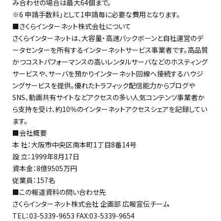
み合わせの場合は最大64個まで。
※6 申請手数料」として1申請毎に必要な費用となります。
■さくらインターネット株式会社について
さくらインターネットは、大容量・高速バックボーンと自社運営のデ
ータセンターを所有するインターネットサービス事業者です。高品質
かつコストパフォーマンスの高いレンタルサーバなどのホスティング
サービスや、サーバを預かりインターネット回線へ接続するハウジ
ングサービスを提供。優れたトラフィック配信能力からブログや
SNS、動画共有サイトなどアクセスの多い人気コンテンツ事業者か
ら支持を受け、約10％のインターネットアクセスシェアを記録してい
ます。
■会社概要
本 社：大阪市中央区南本町1丁目8番14号
設 立：1999年8月17日
資本金：8億9505万円
従業員：157名
■この報道資料の問い合わせ先
さくらインターネット株式会社 企画部 広報宣伝チーム
TEL：03-5339-9653 FAX:03-5339-9654