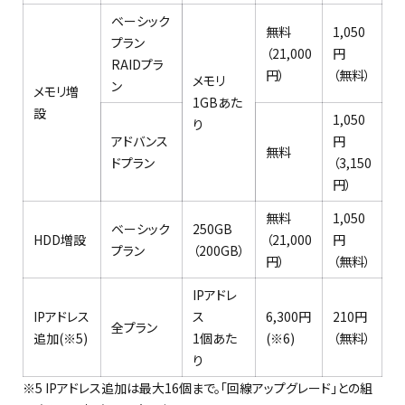
ベーシック
無料
1,050
プラン
（21,000
円
RAIDプラ
円）
（無料）
メモリ
ン
メモリ増
1GBあた
設
1,050
り
アドバンス
円
無料
ドプラン
（3,150
円）
無料
1,050
ベーシック
250GB
HDD増設
（21,000
円
プラン
（200GB）
円）
（無料）
IPアドレ
IPアドレス
ス
6,300円
210円
全プラン
追加(※5)
1個あた
(※6)
（無料）
り
※5 IPアドレス追加は最大16個まで。「回線アップグレード」との組