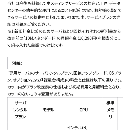
当社は今後も継続してホスティングサービスの拡充と、自社データ
センターの効率的な運用によるコスト低減に努め、お客様の満足で
きるサービスの提供を目指してまいります。尚、サービスプランの詳
細は別紙をご覧ください。
※1 新旧料金比較のためサーバおよび回線それぞれの新料金から
改定前の「10Mスタンダード」の月額料金（10,290円）を相当分とし
て組み入れた金額での対比です。
別紙：
「専用サーバ」のサーバレンタルプラン、回線アップグレード、OSプラ
ン、オプションおよび「複数台構成」の料金と仕様は以下の通りです。
カッコ内がプラン改定前の仕様および初期費用と月額料金となり、
カッコのないものは変更がありません。
サーバ
標準
レンタル
モデル
CPU
メモ
HD
プラン
リ
インテル(R)