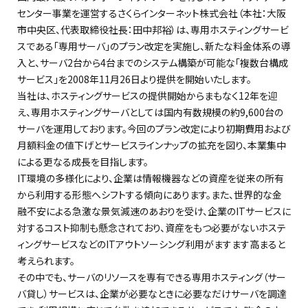
センター事業を運営するさくらインターネット株式会社（本社：大阪
市中央区、代表取締役社長：田中邦裕）は、専用ホスティングサービ
スである「専用サーバ」のプラン改定を実施し、新たな料金体系の導
入と、サーバ2台から4台までのシステム構築が可能な「複数台構成
サービス」を2008年11月26日より提供を開始いたします。
当社は、ホスティングサービスの提供開始からまもなく12年を迎
え、専用ホスティングサーバとしては国内有数規模の約9,600台の
サーバを運用しております。今回のプラン改定により初期費用および
月額料金の値下げとサービスラインナップの拡充を図り、本業集中
による更なる成長を目指します。
IT環境の多様化により、企業は情報機器などの資産を従来の所有
から利用する形態へシフトする傾向にあります。また、世界的な金
融不安による急激な景気減速のあおりを受け、企業のITサービスに
対するコスト抑制も懸念されており、資産をもつ必要がないホステ
ィングサービスなどのITアウトソーシング利用がますます高まると
考えられます。
その中でも、サーバのリソースを専有できる専用ホスティング（サー
バ貸し）サービスは、企業が必要なときに必要なだけサーバを調達