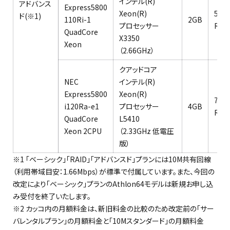
インテル(R)
アドバンス
Express5800
Xeon(R)
500
ド(※1)
110Ri-1
2GB
プロセッサー
RAI
QuadCore
X3350
Xeon
（2.66GHz）
クアッドコア
NEC
インテル(R)
Express5800
Xeon(R)
750
i120Ra-e1
プロセッサー
4GB
RAI
QuadCore
L5410
Xeon 2CPU
（2.33GHz 低電圧
版）
※1 「ベーシック」「RAID」「アドバンスド」プランには10M共有回線
（利用帯域目安：1.66Mbps）が標準で付属しています。また、今回の
改定により「ベーシック」プランのAthlon64モデルは新規お申し込
み受付を終了いたします。
※2 カッコ内の月額料金は、新旧料金の比較のため改定前の「サー
バレンタルプラン」の月額料金と「10Mスタンダード」の月額料金