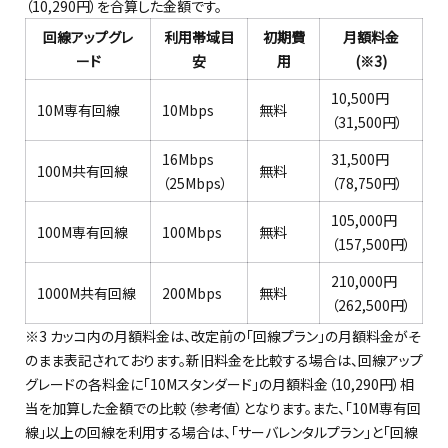
（10,290円）を合算した金額です。
回線アップグレ
利用帯域目
初期費
月額料金
ード
安
用
(※3)
10,500円
10M専有回線
10Mbps
無料
（31,500円）
16Mbps
31,500円
100M共有回線
無料
（25Mbps）
（78,750円）
105,000円
100M専有回線
100Mbps
無料
（157,500円）
210,000円
1000M共有回線
200Mbps
無料
（262,500円）
※3 カッコ内の月額料金は、改定前の「回線プラン」の月額料金がそ
のまま表記されております。新旧料金を比較する場合は、回線アップ
グレードの各料金に「10Mスタンダード」の月額料金（10,290円）相
当を加算した金額での比較（参考値）となります。また、「10M専有回
線」以上の回線を利用する場合は、「サーバレンタルプラン」と「回線