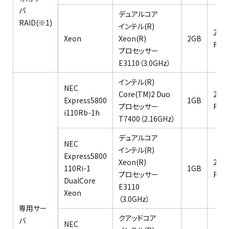
バ
デュアルコア
RAID(※1)
インテル(R)
250
Xeon
Xeon(R)
2GB
RAI
プロセッサー
E3110（3.0GHz）
インテル(R)
NEC
Core(TM)2 Duo
250
Express5800
1GB
プロセッサー
RAI
i110Rb-1h
T7400（2.16GHz）
デュアルコア
NEC
インテル(R)
Express5800
Xeon(R)
250
110Ri-1
1GB
プロセッサー
RAI
DualCore
E3110
Xeon
（3.0GHz）
専用サー
クアッドコア
バ
NEC