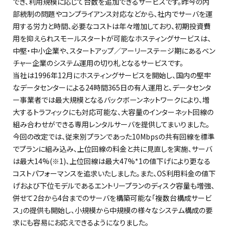
でき、利用規模に応じて台数を追加できるサービスです。昨今の内
部統制の問題やコンプライアンス対応などから、社内でサーバを運
用する労力と時間、必要なコストは年々増加しており、初期投資費
用を抑えられスモールスタートが可能なホスティングサービスは、
中堅・中小企業や、スタートアップ／アーリーステージ期にあるベン
チャー企業のシステム運用の切り札となるサービスです。
当社は1996年12月にホスティングサービスを開始し、国内の堅牢
なデータセンターによる24時間365日の有人運用と、データセンタ
ー事業者では最大規模となるバックボーンネットワークにより、増
大するトラフィックにも対応可能な、大容量のインターネット回線の
組み合わせができる専用レンタルサーバを提供してまいりました。
今回の改定では、従来別プランであった10Mbpsの共有回線を標準
でプランに組み込み、上位回線の料金と共に見直しを実施、サーバ
は最大14%(※1)、上位回線は最大47%*1の値下げにより更なる
コストパフォーマンスを追求いたしました。また、OS利用料金の値下
げおよび下位モデルであるエントリープランのディスク容量も増強、
併せて2台から4台までのサーバを構築可能な「複数台構成サービ
ス」の提供も開始し、小規模から中規模の様々なシステム構成の要
求にも容易にお応えできるようになりました。