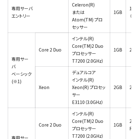
Celeron(R)
専用サーバ
160
または
1GB
エントリー
（80
Atom(TM) プロ
セッサー
インテル(R)
Core(TM)2 Duo
Core 2 Duo
1GB
250
プロセッサー
専用サー
T7200（2.0GHz）
バ
デュアルコア
ベーシック
インテル(R)
(※1)
Xeon
Xeon(R) プロセッ
2GB
250
サー
E3110（3.0GHz）
インテル(R)
Core(TM)2 Duo
250
Core 2 Duo
1GB
プロセッサー
RAI
T7200（2.0GHz）
専用サー