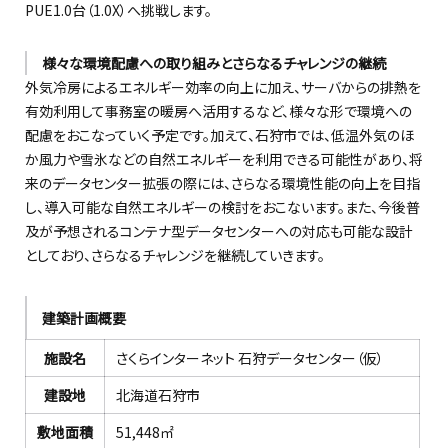
PUE1.0台（1.0X）へ挑戦します。
様々な環境配慮への取り組みとさらなるチャレンジの継続
外気冷房によるエネルギー効率の向上に加え、サーバからの排熱を
有効利用して事務室の暖房へ活用するなど、様々な形で環境への
配慮をおこなっていく予定です。加えて、石狩市では、低温外気のほ
か風力や雪氷などの自然エネルギーを利用できる可能性があり、将
来のデータセンター拡張の際には、さらなる環境性能の向上を目指
し、導入可能な自然エネルギーの検討をおこないます。また、今後普
及が予想されるコンテナ型データセンターへの対応も可能な設計
としており、さらなるチャレンジを継続していきます。
建築計画概要
施設名
さくらインターネット 石狩データセンター（仮）
建設地
北海道石狩市
敷地面積
51,448㎡