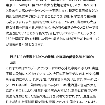
東京ドームの約1.1倍という広大な敷地を活かし、スケールメリット
と柔軟性の高いデータセンターを実現します。特高受電設備などの
共用設備を効率的に利用することができ、運用保守要員の生産性
も高まります。また、建物を分棟式とすることにより、当初から大規
模な建物を建設する必要がなく、その時の最新のテクノロジーで順
次追加していくことが可能です。当社オリジナルサーバ（1ラックに
160台搭載可能）を利用した場合、最終的には60万台以上のサーバ
が稼働する計算となります。
PUE1.11の実現と1.0Xへの挑戦、北海道の低温外気を100%
活用
これまでの日本のデータセンターにおける外気冷房の導入は、実証
実験の段階にとどまっていました。今回の石狩モデルでは、外気冷房
を全面的に導入し、低PUE値、低環境負荷を実現します。データセン
ターのエネルギー効率の指標であるPUEは、北海道の低温外気を
活用することにより、通年外気冷房のみで1.11、夏季に従来型の空
調運転をおこなった場合でも1.21を実現できます。また、温湿度条
件を緩和した実験区画を設け、空調ファンをも停止することにより、