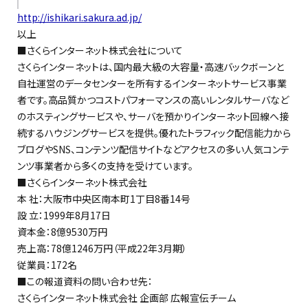
http://ishikari.sakura.ad.jp/
以上
■さくらインターネット株式会社について
さくらインターネットは、国内最大級の大容量・高速バックボーンと
自社運営のデータセンターを所有するインターネットサービス事業
者です。高品質かつコストパフォーマンスの高いレンタルサーバなど
のホスティングサービスや、サーバを預かりインターネット回線へ接
続するハウジングサービスを提供。優れたトラフィック配信能力から
ブログやSNS、コンテンツ配信サイトなどアクセスの多い人気コンテ
ンツ事業者から多くの支持を受けています。
■さくらインターネット株式会社
本 社：大阪市中央区南本町1丁目8番14号
設 立：1999年8月17日
資本金：8億9530万円
売上高：78億1246万円（平成22年3月期）
従業員：172名
■この報道資料の問い合わせ先：
さくらインターネット株式会社 企画部 広報宣伝チーム