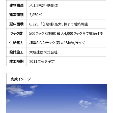
建物構造
地上2階建・鉄骨造
建築面積
3,850㎡
延床面積
6,325㎡（1期棟）最大8棟まで増築可能
ラック数
500ラック（1期棟）最大4,000ラックまで増設可能
供給電力
標準8kVA/ラック（最大15kVA/ラック）
設計施工
大成建設株式会社
竣工時期
2011年秋を予定
完成イメージ