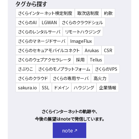
タグから探す
さくらインターネット検定制度
取次店制度
約款
さくらのAI
LGWAN
さくらのクラウドシェル
さくらのレンタルサーバ
リモートハウジング
さくらのマネージドサーバ
ImageFlux
さくらのセキュアモバイルコネクト
Arukas
CSR
さくらのウェブアクセラレータ
採用
Tellus
さぶりこ
さくらのモノプラットフォーム
さくらのVPS
さくらのクラウド
さくらの専用サーバ
高火力
sakura.io
SSL
ドメイン
ハウジング
企業情報
さくらインターネットの軌跡や、
今後の展望はnoteで発信しています。
note