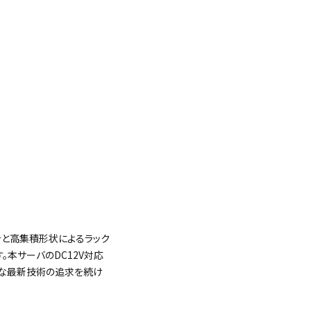
力設計と高集積形状によるラック
本サーバのDC12V対応
うな最新技術の追求を続け