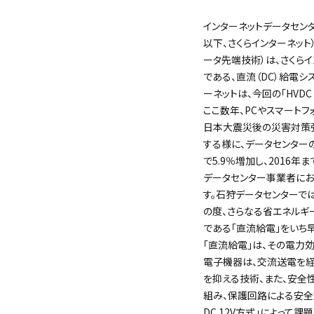
インターネットデータセン
以下、さくらインターネット
ータ先端技術）は、さくら
である、直流（DC）給電シス
ーネットは、今回の「HVDC
ここ数年、PCやスマート
日本大震災後の災害対策強
する様に、データセンター
で5.9％増加し、2016年
データセンター事業者にお
す。石狩データセンターで
の度、さらなる省エネルギ
である「直流給電」をいち早
「直流給電」は、その電力
電子機器は、交流送電を経
を抑える技術、また、安全
組み、保護回路による安全
DC 12V方式」によって