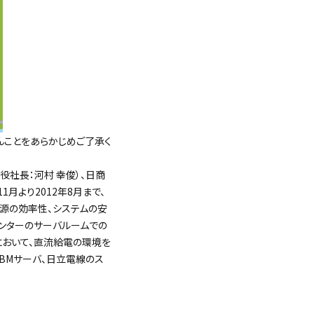
んことをあらかじめご了承く
役社長：河村 幸俊）、日商
月より2012年8月まで、
電源の効率性、システムの安
センターのサーバルームでの
において、直流給電の環境を
IBMサーバ、日立電線のス