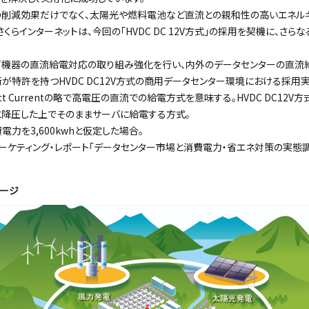
の削減効果だけでなく、太陽光や燃料電池など直流との親和性の高いエネル
くらインターネットは、今回の「HVDC DC 12V方式」の採用を契機に、さら
IT機器の直流給電対応の取り組み強化を行い、内外のデータセンターの直流
が特許を持つHVDC DC12V方式の商用データセンター環境における採用
 Direct Currentの略で高電圧の直流での給電方式を意味する。HVDC DC12
と降圧した上でそのままサーバに給電する方式。
力を3,600kwhと仮定した場合。
ーケティング・レポート「データセンター市場と消費電力・省エネ対策の実態調査
ージ