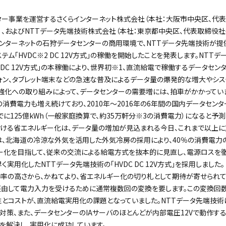
ター事業を運営するさくらインターネット株式会社（本社：大阪市中央区、代
）、およびNTTデータ先端技術株式会社（本社：東京都中央区、代表取締役社長
インターネットの石狩データセンターの商用環境で、NTTデータ先端技術が
テム「HVDC
※2
DC 12V方式」の稼働を開始したことを発表します。NTTデ
 DC 12V方式」の本稼働により、世界初
※1
、直流給電で稼働するデータセンタ
フォン、タブレット端末などの急速な普及によるデータ量の爆発的な増大やシス
化への取り組みによって、データセンターの需要増には、拍車がかかってい
の消費電力も増え続けており、2010年～2016年の6年間の国内データセン
までに125億kWh（一般家庭換算で、約35万軒分
※3
の消費電力）になると予測
ける省エネルギー化は、データ量の増加が見込まれる今日、これまで以上に
は、北海道の冷涼な外気を活用した外気冷房の採用により、40％の消費電力
ー化を目指して、従来の交流による給電方式を抜本的に見直し、電源ロスを
く実用化したNTTデータ先端技術の「HVDC DC 12V方式」を採用しました。
効率の高さから、かねてより、省エネルギー化の切り札として期待が寄せられ
由して電力入力を受けるために通常複数回の変換を要します。この変換回数
性とコストが、直流給電実用化の課題となっていました。NTTデータ先端技
対策、また、データセンターのIAサーバのほとんどが内部電圧12Vで動作する
課題を解決し、実用化に成功しています。