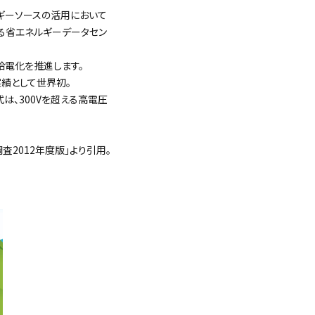
ギーソースの活用において
なる省エネルギーデータセン
給電化を推進します。
実績として世界初。
V方式は、300Vを超える高電圧
2012年度版」より引用。