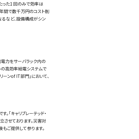
たった1 回のみで効率は
、年間で数千万円のコスト削
となるなど、設備構成がシン
、直流電力をサーバラック内の
のための高効率給電システムで
リーンof IT部門」において、
品です。「キャリブレーテッド・
立させております。災害対
今後もご提供して参ります。