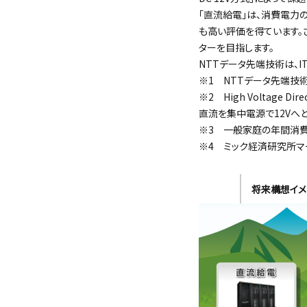
「直流給電」は、消費電力
も高い評価を得ています。さ
ターを目指します。
NTTデータ先端技術は、
※1 NTTデータ先端技術
※2 High Voltage
直流を集中電源で12Vへ
※3 一般家庭の年間消費電
※4 ミック経済研究所マ
将来構想イメ