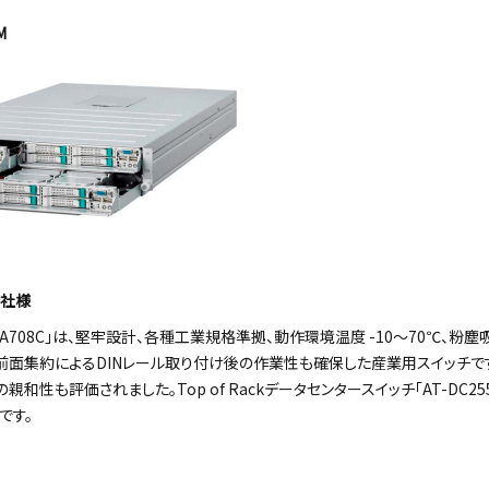
M
会社様
M IA708C｣は、堅牢設計、各種工業規格準拠、動作環境温度 -10～70℃、
面集約によるDINレール取り付け後の作業性も確保した産業用スイッチです。
との親和性も評価されました。Top of Rackデータセンタースイッチ「AT-DC2552
です。