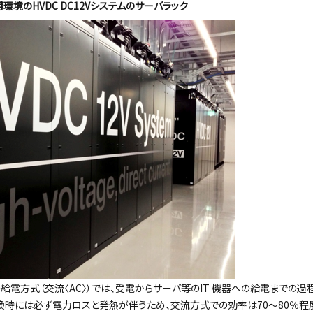
境のHVDC DC12Vシステムのサーバラック
給電方式（交流〈AC〉）では、受電からサーバ等のIT 機器への給電までの過
変換時には必ず電力ロスと発熱が伴うため、交流方式での効率は70～80％程