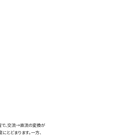
程で、交流→直流の変換が
度にとどまります。一方、