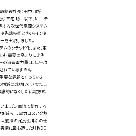
表取締役社長：田中 邦裕
：三宅 功 以下、NTTデ
提供する次世代電源システム
ータ先端技術とさくらインタ
ーを実現しました。
テムのクラウド化、また、東
ます。需要の高まりに比例
ターの消費電力量は、年平均
されています
※4
。
重要な課題となっていま
の削減に成功しています。こ
徹底的になくした給電方式
ていました。直流で動作する
を減らし、電力ロスと発熱
術は、変換の冗長性排除の仕
実情に最も適した「HVDC