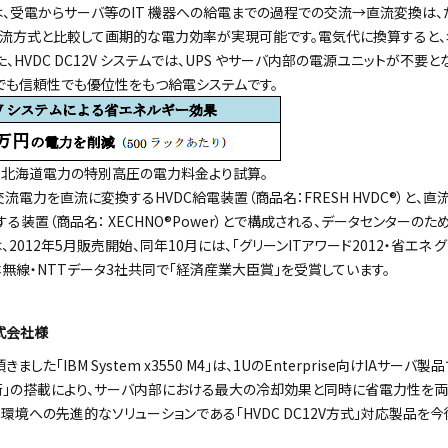
ムでは、受電からサーバ等のIT 機器への給電までの過程での交流→直流変換は、
交流方式と比較して画期的な電力効率が実現可能です。電気代に換算すると
、HVDC DC12V システムでは、UPS やサーバ内部の電源ユニットが不要
でも信頼性でも優位性をもつ給電システムです。
北海道電力の特別高圧の電力料金より試算。
」は、交流電力を直流に変換するHVDC給電装置（商品名：FRESH HVDC®）と
電する装置（商品名： XECHNO®Power）とで構成される、データセンター
式」は、2012年5月販売開始、同年10月には、「グリーンITアワード2012・省エネ グ
無線・NTTデータ3社共同で「経済産業大臣賞」を受賞しています。
式会社様
た「IBM System x3550 M4」は、1UのEnterprise向けIAサーバ製
術」の搭載により、サーバ内部における最大の冷却効果と同時に省電力性を両
環境への先進的なソリューションである「HVDC DC12V方式」対応製品を