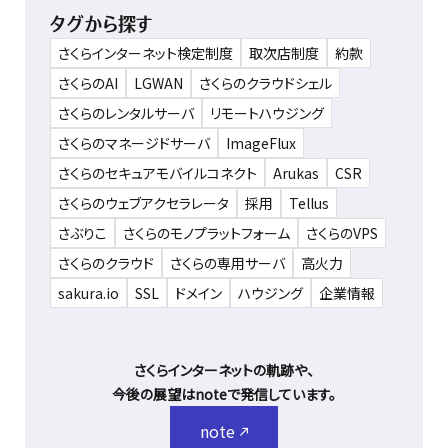
タグから探す
さくらインターネット検定制度
取次店制度
約款
さくらのAI
LGWAN
さくらのクラウドシェル
さくらのレンタルサーバ
リモートハウジング
さくらのマネージドサーバ
ImageFlux
さくらのセキュアモバイルコネクト
Arukas
CSR
さくらのウェブアクセラレータ
採用
Tellus
さぶりこ
さくらのモノプラットフォーム
さくらのVPS
さくらのクラウド
さくらの専用サーバ
高火力
sakura.io
SSL
ドメイン
ハウジング
企業情報
さくらインターネットの軌跡や、
今後の展望はnoteで発信しています。
note