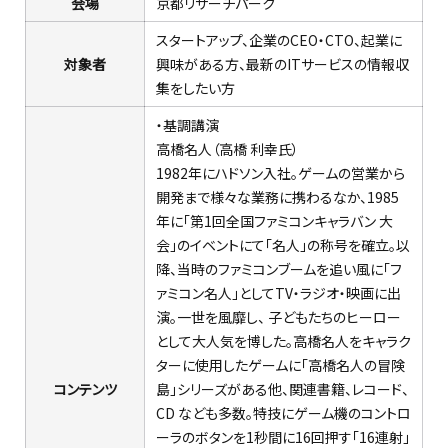
会場
京都リサーチパーク
スタートアップ、企業のCEO・CTO、起業に
対象者
興味がある方、最新のITサービスの情報収
集をしたい方
・基調講演
高橋名人
（高橋 利幸氏）
1982年にハドソン入社。ゲームの営業から
開発まで様々な業務に携わるなか、1985
年に「第1回全国ファミコンキャラバン 大
会」のイベントにて「名人」の称号を確立。以
降、当時のファミコンブームを追い風に「フ
ァミコン名人」としてTV・ラジオ・映画に出
演。一世を風靡し、 子どもたちのヒーロー
として大人気を博した。高橋名人をキャラク
ターに使用したゲームに「高橋名人の冒険
コンテンツ
島」シリーズがある他、関連書籍、レコード、
CD なども多数。特技にゲーム機のコントロ
ーラのボタンを1秒間に16回押す「16連射」