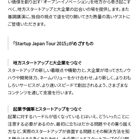
い価値を創り出す「オープン・イノベーション」を地方から巻き起こす
べく、地方スタートアップと大企業の出会いの場を提供します。また
基調講演に、独自の視点で道を切り開いてきた熱量の高いゲストに
ご登壇いただきます。
「Startup Japan Tour 2015」がめざすもの
地方スタートアップと大企業をつなぐ
スタートアップの新しい着眼点や機動力と、大企業が培ってきたノウ
ハウや開発体力、ネームバリューをかけ合わせ、より新しく、よりおも
しろいサービスが、より速いスピードで創出されるよう、さまざまな
コンテンツを通して支援を行います。
起業予備軍とスタートアップをつなぐ
起業に対するハードルが低くなっているとはいえ、どういったことに
注意する必要があるのか、最初に立ちはだかる問題やその乗り越え
方など、実際のスタートアップが直面する問題とその解決方法を知
る機会はそう多くありません。大企業によるスタートアップの「公開