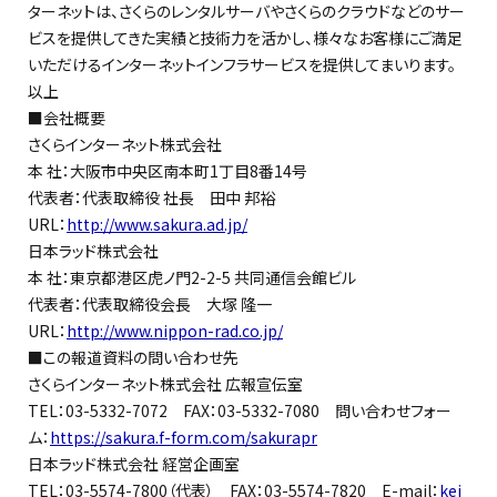
ターネットは、さくらのレンタルサーバやさくらのクラウドなどのサー
ビスを提供してきた実績と技術力を活かし、様々なお客様にご満足
いただけるインターネットインフラサービスを提供してまいります。
以上
■会社概要
さくらインターネット株式会社
本 社：大阪市中央区南本町1丁目8番14号
代表者：代表取締役 社長 田中 邦裕
URL：
http://www.sakura.ad.jp/
日本ラッド株式会社
本 社：東京都港区虎ノ門2-2-5 共同通信会館ビル
代表者：代表取締役会長 大塚 隆一
URL：
http://www.nippon-rad.co.jp/
■この報道資料の問い合わせ先
さくらインターネット株式会社 広報宣伝室
TEL：03-5332-7072 FAX：03-5332-7080 問い合わせフォー
ム：
https://sakura.f-form.com/sakurapr
日本ラッド株式会社 経営企画室
TEL：03-5574-7800（代表） FAX：03-5574-7820 E-mail：
kei