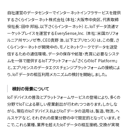
自社運営のデータセンターでインターネットインフラサービスを提供
するさくらインターネット株式会社（本社：大阪市中央区、代表取締
役社長：田中 邦裕、以下さくらインターネット）と、IoTデータ流通マ
ーケットプレイスを運営するEverySense,Inc. （本社：米国カリフォ
ルニア州サンノゼ市、CEO真野 浩、以下エブリセンス）は、この度、さ
くらインターネットが開発中の、モノとネットワークでデータを送受
信するための通信環境、データの保存や処理・売買に必要なシステ
ムを一体で提供するIoTプラットフォーム「さくらのIoT Platform」
と、エブリセンスのデータエクスチェンジプラットフォームの接続によ
り、IoTデータの相互利用メカニズムの検討を開始しました。
検討の背景について
IoTデバイスの普及とプラットフォームサービスの登場により、多くの
分野でIoTによる新しい産業創出が行われつつあります。しかしな
がら、現在のIoTデバイスおよびIoTデータの活用は、製造、物流、ヘ
ルスケアなど、それぞれの産業分野の中で限定的となっています。そ
こで、これら業種、業界を超えたIoTデータの相互接続、交換が実現