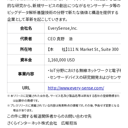
的な研究から、新規サービスの創出につながるセンサーデータ等の
ビッグデータ解析基盤技術の分野で新たな価値と構造を提供する
企業として革新を起こしていきます。
会社名
EverySense,Inc.
代表者
CEO 真野 浩
所在地
【本 社】111 N. Market St., Suite 300 Sa
資本金
1,160,000 USD
・IoT分野における無線ネットワークと電子機
事業内容
・センサーデバイスの研究開発およびセンサー
URL
http://www.every-sense.com/
※ 本リリースに記載された会社名、サービス名及び製品名等は該当する各社の登録商標また
は出願中の商標です。
※ プレスリリースに掲載されている内容は発表時点の情報です。その後、予告せず変更となる
場合があります。
この件に関する報道関係者からのお問い合わせ先
さくらインターネット株式会社 広報担当