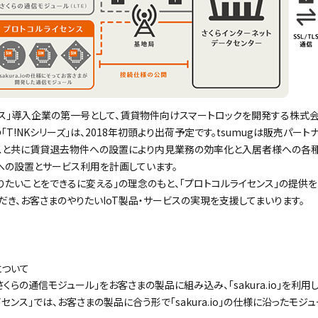
ス」導入企業の第一号として、賃貸物件向けスマートロックを開発する株式会社t
の「T!NKシリーズ」は、2018年初頭より出荷予定です。tsumugは販売パ
スと共に賃貸退去物件への設置により内見業務の効率化と入居者様への各種
帯への設置とサービス利用を計画しています。
りたいことをできるに変える」の理念のもと、「プロトコルライセンス」の提供を
用いただき、お客さまのやりたいIoT製品・サービスの実現を支援してまいります。
について
くらの通信モジュール」をお客さまの製品に組み込み、「sakura.io」を利用
センス」では、お客さまの製品に合う形で「sakura.io」の仕様に沿ったモジ