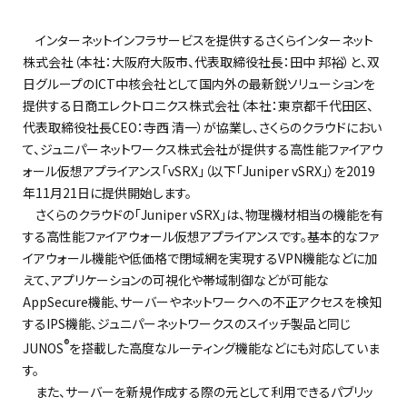
インターネットインフラサービスを提供するさくらインターネット
株式会社（本社：大阪府大阪市、代表取締役社長：田中 邦裕）と、双
日グループのICT中核会社として国内外の最新鋭ソリューションを
提供する日商エレクトロニクス株式会社（本社：東京都千代田区、
代表取締役社長CEO：寺西 清一）が協業し、さくらのクラウドにおい
て、ジュニパーネットワークス株式会社が提供する高性能ファイアウ
ォール仮想アプライアンス「vSRX」（以下「Juniper vSRX」）を2019
年11月21日に提供開始します。
さくらのクラウドの「Juniper vSRX」は、物理機材相当の機能を有
する高性能ファイアウォール仮想アプライアンスです。基本的なファ
イアウォール機能や低価格で閉域網を実現するVPN機能などに加
えて、アプリケーションの可視化や帯域制御などが可能な
AppSecure機能、サーバーやネットワークへの不正アクセスを検知
するIPS機能、ジュニパーネットワークスのスイッチ製品と同じ
®
JUNOS
を搭載した高度なルーティング機能などにも対応していま
す。
また、サーバーを新規作成する際の元として利用できるパブリッ