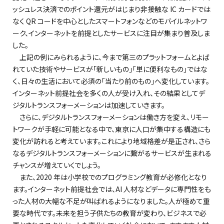
ッシュレス決済でのポイント還元がはじまり非接触な IC カードでは
なく QR コードを中心としたスマートフォンなどのモバイルネットワ
ーク、インターネットを前提としたサービスに注目が集まり普及しま
した。
上記の例にみられるように、今まで第三のプラットフォームとよば
れていた技術やサービスが「新しいもの」「単に便利なもの」ではな
く、日々の生活において必須の「当たり前のもの」へ変化しています。
インターネット前提社会を多くの人が受け入れ、その結果としてデ
ジタルトランスフォーメーションは加速していきます。
さらに、デジタルトランスフォーメーションは働き方を変え、リモー
トワークが手軽に可能となる中で、東京に人口が集中する構造にも
変化が訪れると考えています。これにより地域格差が是正され、さら
なるデジタルトランスフォーメーションに繋がるサービスが生まれる
チャンスが増えていくでしょう。
また、2020 年は小学校でのプログラミング教育が必修化となり
ます。インターネット前提社会では、AI 人材などデータに専門性をも
った人材の大幅な不足が叫ばれるようになりました。人が極めて重
要な時代です。未来を担う子供たちの教育が変わり、ビジネスで必