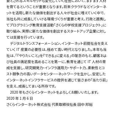
要とされるスキルセットも変化していく社会において、ますます人材
を育てるということが重要となります。将来クラウドなどインターネ
ットを活用し新たな価値を創出する人々が社会に増えていく中で、
当社も共に成⾧していける環境づくりが重要と考え、行政と連携し
てプログラミング教育支援活動「さくらの学校支援プロジェクト」に
取り組み、実際に新たな価値を創出するスタートアップ企業に対し
ては支援を行っています。
デジタルトランスフォーメーション、インターネット前提社会を支え
ていく IT 産業の必要性は、極めて高い時代となりました。本年も当
社は、「『やりたいこと』を『できる』に変える」の理念のもと、顧客およ
び社員の満足度を高めることを第一に、教育を通じて IT 人材の育
成を支援し、研究開発力・インフラ運用力・サポート力、柔軟性とコ
スト競争力の高いデータセンター・ネットワークを生かし、安定した
インターネットインフラサービスの提供を通じて皆さまの「当たり前」
を支え、成⾧してまいる所存です。
2020 年もさくらインターネットをよろしくお願いいたします。
2020 年 1 月 6 日
さくらインターネット株式会社 代表取締役社⾧ 田中 邦裕