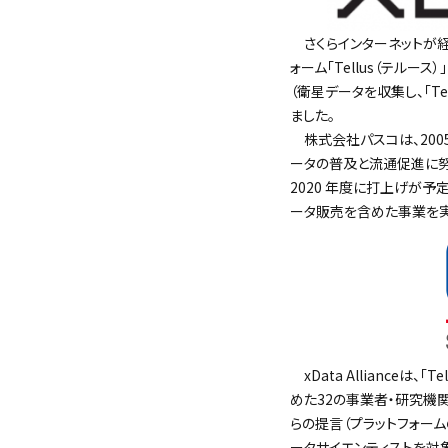
さくらインターネットが経
ォーム「Tellus（テルース
（衛星データを収集し、「T
ました。
株式会社パスコは、2005
ータの普及と流通促進に努
2020 年度に打上げが予
ータ販売を含めた事業を実
xData Alliance
めた32の事業者・研究機
らの提言（プラットフォーム
ータサイエンティストを対