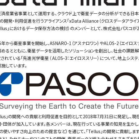
済産業省事業として運用する、クラウド上で衛星データの分析ができる日本
）」の開発・利用促進を行うアライアンス「xData Alliance（クロスデータア
ellus」におけるデータ保存方法の検討）のメンバーとして、株式会社パスコが2
年から衛星事業を開始し、ASNARO-1（アスナロワン）やALOS-2（エイロ
めるとともに、衛星データを活用したソリューションを創出し、社会の課題解
定されている「先進光学衛星（ ALOS-3：エイロススリー）について、地上シ
施しています。
は、「Tellus」の開発への貢献と利用促進を目的として2018年7月31日に発足し
関・団体が加入しています。各メンバーは、現在行っている事業の知見を生か
の使いやすさ向上のための提言など）を通じて、「Tellus」の開発に貢献しま
象としたセミナーやコンテストの開催、衛星データと組み合わせるさまざまな