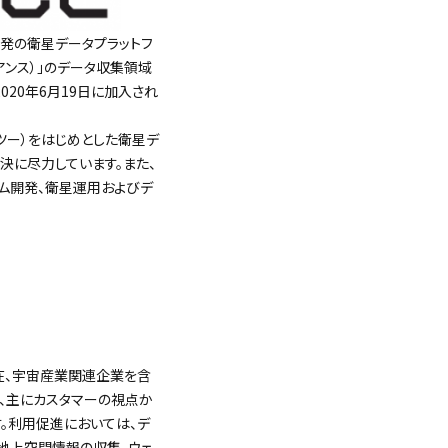
発の衛星データプラットフ
ライアンス）」のデータ収集領域
020年6月19日に加入され
スツー）をはじめとした衛星デ
決に尽力しています。また、
ステム開発、衛星運用およびデ
、現在、宇宙産業関連企業を含
し、主にカスタマーの視点か
す。利用促進においては、デ
地上空間情報の収集、ウェ