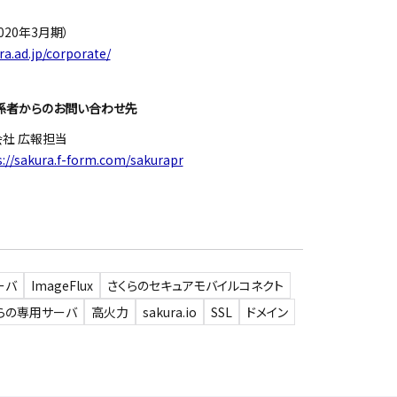
020年3月期）
ra.ad.jp/corporate/
係者からのお問い合わせ先
会社 広報担当
s://sakura.f-form.com/sakurapr
ーバ
ImageFlux
さくらのセキュアモバイルコネクト
らの専用サーバ
高火力
sakura.io
SSL
ドメイン