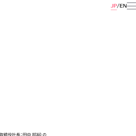
JP
EN
取締役社長：田中 邦裕）の