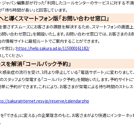
ジャパン編集部が行った「利用したコールセンターのサービスに対する不満（n
人が「待ち時間が長い」と回答しています。
と導くスマートフォン版「お問い合わせ窓口」
要さずスムーズにお客さまの課題を解決するため、スマートフォンの画面上に
お問い合わせ窓口」を開設いたします。お問い合わせ窓口では、お客さまのお
の情報サイトに最短ルートでご案内することができます。
せ窓口」：
https://help.sakura.ad.jp/115000161182/
スしてください
スを解消「コールバック予約」
感染症の流行を受け、3月より停止している「電話サポート」に変わりまして
のスタッフより架電する「コールバック予約」を開始いたします。予約サイト
簡単に予約ができます。これにより、お客さまが架電による待ち時間のストレ
ps://sakurainternet.resv.jp/reserve/calendar.php
』を『できる』に変える」の企業理念のもと、お客さまがより快適にインターネッ
。