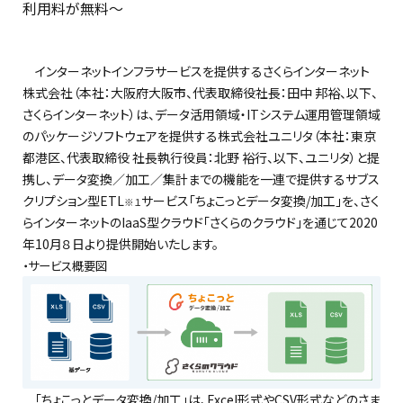
利用料が無料〜
インターネットインフラサービスを提供するさくらインターネット
株式会社（本社：大阪府大阪市、代表取締役社長：田中 邦裕
、以下、
さくらインターネット
）
は、
データ活用領域
・IT
システム運用管理領域
のパッケージソフトウェア
を提供する
株式会
社
ユニリタ
（本社：
東京
都
港
区
、
代表取締役
社長執行役員：
北野
裕行
、以下、ユニリタ
）と提
携し、
データ変換／加工／集計
までの機能を一連で提供する
サブス
クリプション
型ETL
サービス「ちょこっとデータ変換
/加工」
を、さく
※１
らインターネットのIaaS型クラウド「
さくらのクラウド
」を通じて
2020
年10
月
８
日より提供開始
いたします。
・サービス概要図
「ちょこっとデータ変換
/加工」は、Excel形式やCSV形式などのさま