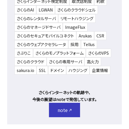
さくらインターネット検定制度
取次店制度
約款
さくらのAI
LGWAN
さくらのクラウドシェル
さくらのレンタルサーバ
リモートハウジング
さくらのマネージドサーバ
ImageFlux
さくらのセキュアモバイルコネクト
Arukas
CSR
さくらのウェブアクセラレータ
採用
Tellus
さぶりこ
さくらのモノプラットフォーム
さくらのVPS
さくらのクラウド
さくらの専用サーバ
高火力
sakura.io
SSL
ドメイン
ハウジング
企業情報
さくらインターネットの軌跡や、
今後の展望はnoteで発信しています。
note