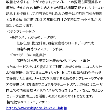
改善を体感することができます。テンプレートの変更も画面操作で
簡単に行えるので、業務に合わせた処理が構築可能です。リリースを
記念する特典として初回
での
申
し
込みの場合は初月利用料が無料
となるため、試用期間として気軽に自社の業務にフィットするか
お
試し
いただけます。
＜
テンプレート例
＞
・基幹
システムからの
データ移行
仕訳伝票、勘定科目、固定資産等のロードデータ作成
勘定科目等のマスタデータ作成
・Excel
データの自動集計
部門別対比表、予実対比表の作成、
アンケート集計
また本サービスを、
より安心してご利用いただく
ために、ユニリタ社
より情報提供及びコミュニティサイト「おしごと改革らぼ」も合わせ
て提供いたします。
サ
ービスを活用するためのテンプレートやアイデ
アの提供、利用方法のマニュアルやチュートリアル、さらにはユーザ
同士で
の
情報交換やアドバイスができるコミュニティなど、「ちょこっ
とデータ変換/加工」を
活用いただくためのサイトとなります。
情報
提供
＆コミュニティサイト
https://www.oshigoto-kaikaku-lab.jp