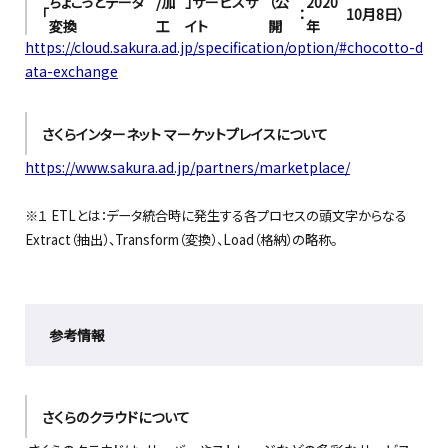
ちょこっとデータ
/加
」サービスサ
（公
2020
「
：
10
月
8
日
）
変換
工
イト
開
年
https://cloud.sakura.ad.jp/specification/option/#chocotto-d
ata-exchange
さくらインターネット
マーケットプレイスについて
https://www.sakura.ad.jp/partners/marketplace/
※１ ETLとは：データ統合時に発生する各プロセスの頭文字からなる
Extract（抽出）、Transform（変換）、Load（格納）の略称。
参考情報
さくらのクラウドについて