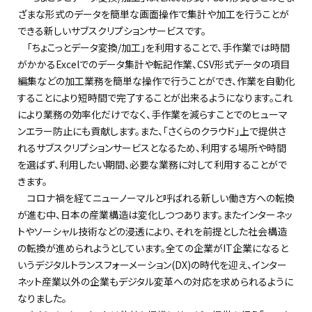
ざまな形式のデータを簡単な画面操作で集計や加工を行うことが
できる新しいサブスクリプションサービスです。
「ちょこっとデータ変換
/加工
」を利用することで、手作業では時間
がかかる
Excelでのデータ集計や転記作業、CSV形式データの項目
編集などの加工業務を
簡単な操作で行うことができ、作業を自動化
することにより短時間で完了することが出来るようになります。これ
により業務の効率化だけでなく、手作業を減らすことでのヒューマ
ンエラー
防止にも貢献します。また、
「
さくらのクラウド
」
上で提供さ
れるサブスクリプションサービスとなるため、利用する場所や時間
を選ばず、利用したい期間、必要な業務に対して利用することがで
きます。
コロナ禍を経てニューノーマルと呼ばれる新しい
働き方
へ
の転換
が進む中
、日本の産業構造は変化しつつあります。またインターネッ
トやソーシャル技術などの浸透により、それを前提とした社会構造
の転換が進められようとしています。全ての企業がIT企業になると
いうデジタルトランスフォーメーション(DX)の時代を迎え、インター
ネット産業以外の企業も
デジタル変革への対応
を求められるように
なりました。