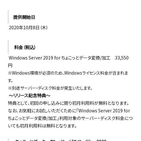
提供開始日
20
20
年
10
月
8
日（木）
料金
（税込）
Windows Server 2019 for ちょこっとデータ変換/加工
33,550
円
※Windows環境が必須のため、Windowsライセンス料金が含まれま
す。
※別途サーバー・ディスク料金が発生いたします。
～リリース記念特典～
特典として、初回
の
申
し
込みに限り初月利用料が無料となります。
なお、
お気軽にお試しいただくために「
Windows Server 2019 for
ちょこっとデータ変換/加工
」利用対象のサーバー・ディスク料金につ
いても初月利用料は無料となります。