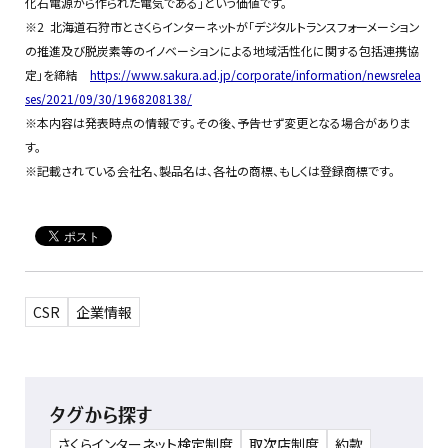
化石電源から作られた電気である」という価値です。
※2 北海道石狩市とさくらインターネットが「デジタルトランスフォーメーション
の推進及び脱炭素等のイノベーションによる地域活性化に関する包括連携協
定」を締結
https://www.sakura.ad.jp/corporate/information/newsrelea
ses/2021/09/30/1968208138/
※本内容は発表時点の情報です。その後、予告せず変更となる場合がありま
す。
※記載されている会社名、製品名は、各社の商標、もしくは登録商標です。
CSR
企業情報
タグから探す
さくらインターネット検定制度
取次店制度
約款