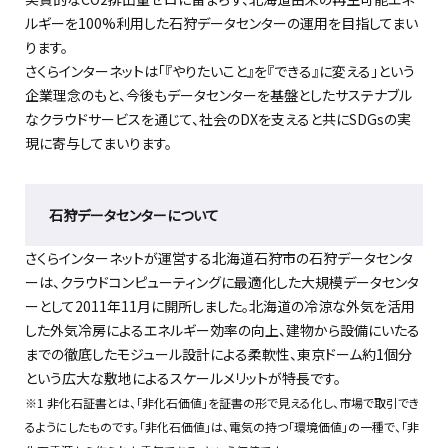
ルギーを100%利用した石狩データセンターの運用を目指してまい
ります。
さくらインターネットは「『やりたいこと』を『できる』に変える」という
企業理念のもと、今後もデータセンターを基盤としたサステナブル
なクラウドサービスを通じて、社会のDXを支えると共にSDGsの実
現に寄与してまいります。
石狩データセンターについて
さくらインターネットが運営する北海道石狩市の石狩データセンタ
ーは、クラウドコンピューティングに最適化した大規模データセンタ
ーとして2011年11月に開所しました。北海道の冷涼な外気を活用
した外気冷房によるエネルギー効率の向上、建物から設備にいたる
までの徹底したモジュール設計による柔軟性、東京ドーム約1個分
という広大な敷地によるスケールメリットが特長です。
※1 非化石証書とは、「非化石価値」を証書の形で見える化し、市場で取引でき
るようにしたものです。「非化石価値」は、電気の持つ「環境価値」の一種で、「非