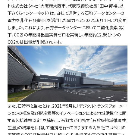
ト株式会社（本社：大阪府大阪市、代表取締役社長：田中 邦裕、以
下さくらインターネット）は、自社で運営する石狩データセンターの
電力を非化石証書
を活用した電力へと2022年6月１日より変更
※1
しました。これにより、石狩データセンターにおいて二酸化炭素（以
下、CO2）の年間排出量実質ゼロを実現し、年間約12,861トンの
CO2の排出量が削減されます。
また、石狩市と当社とは、2021年9月に「デジタルトランスフォーメー
ションの推進及び脱炭素等のイノベーションによる地域活性化に関
する包括連携協定」を締結し、石狩市が目指す「石狩版地域循環共
生圏」の構築を目指して連携を行っております
。当社では今回の
※2
実質的なCO2排出量ゼロに留まらず、北海道由来の再生可能エネ