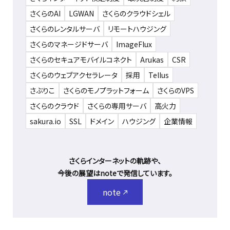
さくらのAI
LGWAN
さくらのクラウドシェル
さくらのレンタルサーバ
リモートハウジング
さくらのマネージドサーバ
ImageFlux
さくらのセキュアモバイルコネクト
Arukas
CSR
さくらのウェブアクセラレータ
採用
Tellus
さぶりこ
さくらのモノプラットフォーム
さくらのVPS
さくらのクラウド
さくらの専用サーバ
高火力
sakura.io
SSL
ドメイン
ハウジング
企業情報
さくらインターネットの軌跡や、
今後の展望はnoteで発信しています。
note