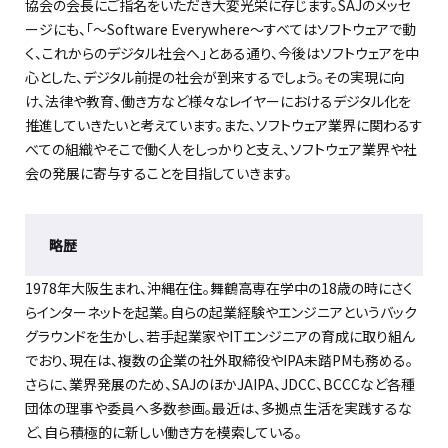
協会の会長にご指名をいただき大変光栄に存じます。SAJのメッセ
ージにも、「～Software Everywhere～すべてはソフトウェアで動
く、これからのデジタル社会へ」とある通り、今後はソフトウェアを中
心とした、デジタル前提の社会が到来するでしょう。その実現に向
け、法律や教育、働き方など様々なレイヤーにおけるデジタル化を
推進していきたいと考えています。また、ソフトウェア業界に関わるす
べての組織やそこで働く人をしっかりと支え、ソフトウェア業界や社
会の発展に寄与することを目指していきます。
略歴
1978年大阪生まれ、沖縄在住。舞鶴高専在学中の18歳の時にさく
らインターネットを起業。自らの起業経験やエンジニアというバック
グラウンドを生かし、若手起業家やITエンジニアの育成に取り組ん
でおり、現在は、複数の企業の社外取締役やIPA未踏PMも務める。
さらに、業界発展のため、SAJのほかJAIPA、JDCC、BCCCなど各種
団体の理事や委員へ多数参画。最近は、多拠点生活を実践するな
ど、自ら積極的に新しい働き方を模索している。