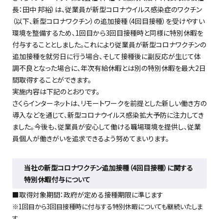
長：田中 邦裕）は、従業員が新型コロナウイルス感染症のワクチン
（以下、新型コロナワクチン）の追加接種（4回目接種）を受けやすい
環境を整備するため、1回目から3回目接種時と同様に特別休暇を
付与することとしました。これにより従業員が新型コロナワクチンの
追加接種を就労日に行う場合、そして接種後に副反応が生じて体
調不良となった場合に、年次有給休暇とは別の特別休暇を最大2日
間取得することができます。
実施内容は下記のとおりです。
さくらインターネットは、リモートワークを前提とした新しい働き方の
導入などを通じて、新型コロナウイルス感染拡大予防に注力してき
ました。今後も、従業員が安心して働ける職場環境を提供し、従業
員個人が働きがいを追求できるよう努めてまいります。
当社の新型コロナワクチン追加接種（4回目接種）に関する
特別休暇付与について
■取得対象期間：政府が定める接種期限に準じます
※1回目から3回目接種時に付与する特別休暇についても継続いたしま
す。