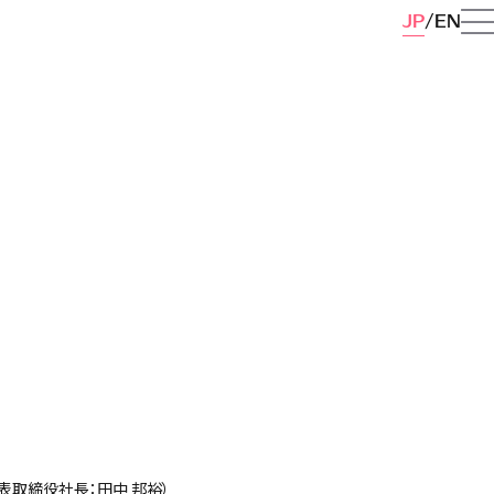
JP
EN
表取締役社長：田中 邦裕）