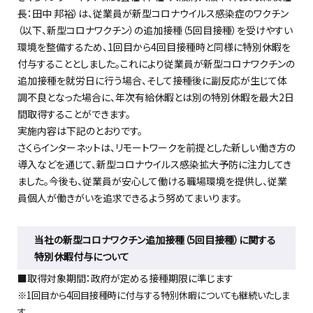
長：田中 邦裕）は、従業員が新型コロナウイルス感染症のワクチン
（以下、新型コロナワクチン）の追加接種（5回目接種）を受けやすい
環境を整備するため、1回目から4回目接種時と同様に特別休暇を
付与することとしました。これにより従業員が新型コロナワクチンの
追加接種を就労日に行う場合、そして接種後に副反応が生じて体
調不良となった場合に、年次有給休暇とは別の特別休暇を最大2日
間取得することができます。
実施内容は下記のとおりです。
さくらインターネットは、リモートワークを前提とした新しい働き方の
導入などを通じて、新型コロナウイルス感染拡大予防に注力してき
ました。今後も、従業員が安心して働ける職場環境を提供し、従業
員個人が働きがいを追求できるよう努めてまいります。
当社の新型コロナワクチン追加接種（5回目接種）に関する
特別休暇付与について
■取得対象期間：政府が定める接種期限に準じます
※1回目から4回目接種時に付与する特別休暇についても継続いたしま
す。