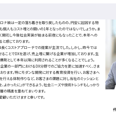
コロナ禍は一定の落ち着きを取り戻したものの、円安に起因する物
も個人もコスト増との闘いの1年となったのではないでしょうか。ま
きく開花し今後社会実装が始まる前夜にもなったことで、本年への
ると感じております。
長くコストアプローチでの提案が主流でした。しかし、昨今では
せることでDXを遂げ、売上増に繋げる企業が増加しております。生
起爆剤として本年以降に利用されることが多くなることでしょう。
企業の一部門におけるDX分野でのご協力を更に加速すべく、さま
おります。特にモダンな開発に対する教育投資を行い、お客さまへ
を行える体制作りなど、お客さまの課題に対し当社のミッションと
たを、よかったに」ができるよう、社会ニーズや技術トレンドもしっかり
一層の精進を重ねてまいります。
愛顧いただけますと幸いです。