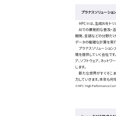
プラナスソリューショ
HPC
は、生成AIをト
※
AIでの爆発的な普及・活
開発、言語などの分野だ
データの複雑な計算を実行
プラナスソリューションズ
境を提供していく会社です
ア、ソフトウェア、ネット
します。
新たな世界がすぐそこま
力していきます。本年も何
※HPC：High Performance Com