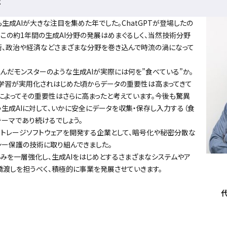
社
生成AIが大きな注目を集めた年でした。ChatGPTが登場したの
、この約1年間の生成AI分野の発展はめまぐるしく、当然技術分野
術、政治や経済などさまざまな分野を巻き込んで時流の渦になって
だモンスターのような生成AIが実際には何を”食べている”か。
械学習が実用化されはじめた頃からデータの重要性は高まってきて
場によってその重要性はさらに高まったと考えています。今後も驚異
生成AIに対して、いかに安全にデータを収集・保存し入力する（食
テーマであり続けるでしょう。
はストレージソフトウェアを開発する企業として、暗号化や秘密分散な
シー保護の技術に取り組んできました。
を一層強化し、生成AIをはじめとするさまざまなシステムやア
橋渡しを担うべく、積極的に事業を発展させていきます。