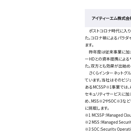
アイティーエム株式会
ポストコロナ時代に入り
た。コロナ禍によるパラダ
ます。
昨年度は従来事業に加え、
ーHDとの資本提携による
た。双方とも効果が出始め
さくらインターネットグル
ています。当社はそのビジ
あるMCSSP
事業では、
※1
セキュリティサービスに加
め、MSS
やSOC
など
※2
※3
に挑戦します。
※1 MCSSP：Managed Cloud 
※2 MSS：Managed Securit
※3 SOC：Security Operati