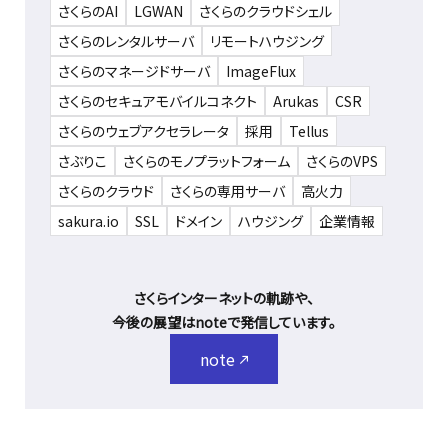
さくらのAI
LGWAN
さくらのクラウドシェル
さくらのレンタルサーバ
リモートハウジング
さくらのマネージドサーバ
ImageFlux
さくらのセキュアモバイルコネクト
Arukas
CSR
さくらのウェブアクセラレータ
採用
Tellus
さぶりこ
さくらのモノプラットフォーム
さくらのVPS
さくらのクラウド
さくらの専用サーバ
高火力
sakura.io
SSL
ドメイン
ハウジング
企業情報
さくらインターネットの軌跡や、
今後の展望はnoteで発信しています。
note