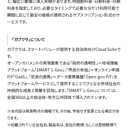
ど、幅広い業種に導入実績があります。時間割料金・日割料金・月額
料金を設定しており、必要なタイミングで必要な分だけ利用可能で
期間に応じて最安の価格が適用されるサブスクリプション形式のサ
ービスです。
「ガブクラ」について
ガブクラは、スマートバリューが提供する自治体向けCloud Suiteで
す。
オープンガバメントの実現要素である「政府の透明性」＝地域情報
プラットフォーム「SMART L-Gov」、「市民の参加」＝オンライン申請
P/F「GaaS」、「官民の連携」＝データ連携基盤「Open-gov P/F」を
プラットフォームサービスとして提供することでさらなる地域社会の
持続的な成長と発展を目指します。「SMART L-Gov」については、
全国360以上の自治体・地方公共団体で導入されています。
※本内容は発表時点の情報です。その後、予告せず変更となる場合があ
ります。
※記載されている会社名、製品名は、各社の商標、もしくは登録商標で