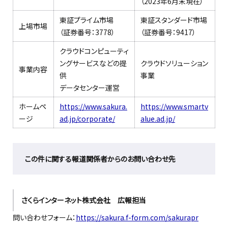
（2023年6月末現在）
東証プライム市場
東証スタンダード市場
上場市場
（証券番号：3778）
（証券番号：9417）
クラウドコンピューティ
ングサービスなどの提
クラウドソリューション
事業内容
供
事業
データセンター運営
ホームペ
https://www.sakura.
https://www.smartv
ージ
ad.jp/corporate/
alue.ad.jp/
この件に関する報道関係者からのお問い合わせ先
さくらインターネット株式会社 広報担当
問い合わせフォーム：
https://sakura.f-form.com/sakurapr