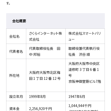
す。
会社概要
さくらインターネット株
株式会社スマートバリ
会社名
式会社
ュー
代表取締役社長 田
取締役兼代表執行役
代表者名
中 邦裕
社長 渋谷 順
大阪府大阪市中央区
道修町 3 丁目 6 番 1
大阪府大阪市北区梅
所在地
号
田 1 丁目 12 番 12 号
京阪神御堂筋ビル7階
設立年月
1999年8月
1947年6月
1,044,944千円
資本金
2,256,920千円