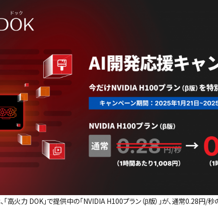
火力 DOK」で提供中の「NVIDIA H100プラン（β版）」が、通常0.28円/