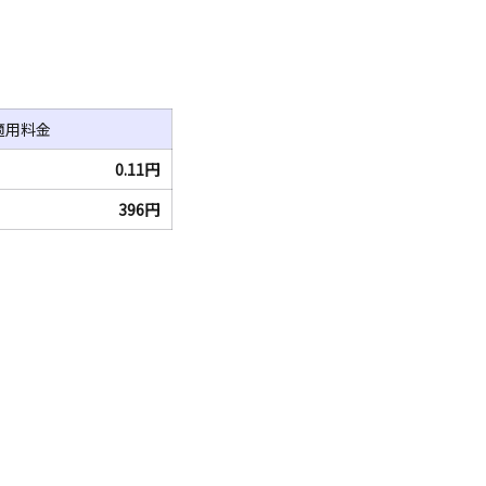
適用料金
0.11円
396円