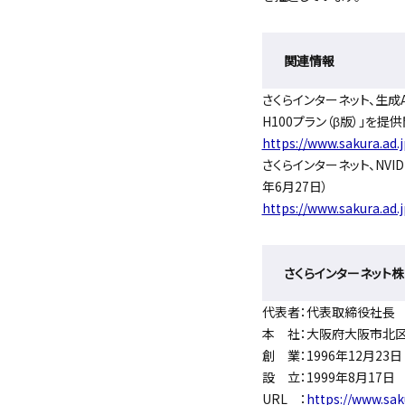
関連情報
さくらインターネット、生成A
H100プラン（β版）」を提供
https://www.sakura.ad.
さくらインターネット、NVI
年6月27日）
https://www.sakura.ad.
さくらインターネット
代表者：代表取締役社長 
本 社：大阪府⼤阪市北区⼤深
創 業：1996年12月23日
設 立：1999年8月17日
URL ：
https://www.sak