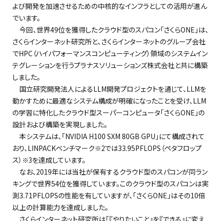
よび開発を加速させるための中核的なインフラとしての活用が進ん
でいます。
今回、世界49位を獲得したクラウド型のスパコン「さくらONE」は、
さくらインターネット研究所と、さくらインターネットのグループ会社
でHPC（ハイパフォーマンスコンピューティング）領域のシステムイン
テグレーションを行うプラナスソリューションズ株式会社と共に構築
しました。
国立研究開発法人によるLLM開発プロジェクトを通じて、LLMを
動かすために最適なシステム構成が明確になったことを受け、LLM
の学習に特化したクラウド型スーパーコンピュータ「さくらONE」の
設計および構築を実現しました。
本システムは、「NVIDIA H100 SXM 80GB GPU」にて構成されて
おり、LINPACKベンチマーク
では33.95PFLOPS（ペタフロップ
※2
ス）
を達成しています。
※3
なお、2019年には当社が保有するクラウド型のスパコンが同ラン
キングで世界54位を獲得しています。このクラウド型のスパコンは実
測3.71PFLOPSの性能を有していますが、「さくらONE」はその10倍
以上の計算能力を達成しました。
さくらインターネット研究所は「『やりたいこと』を『できる』に変え