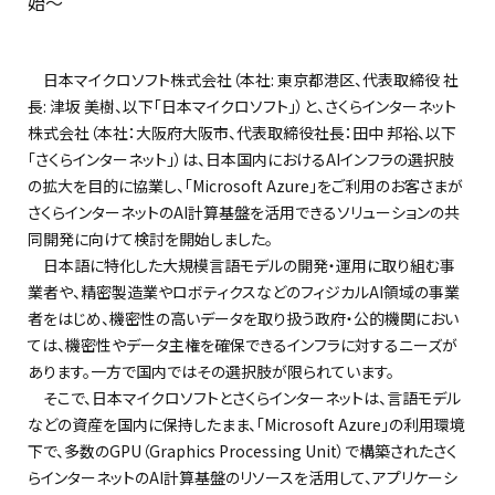
始〜
日本マイクロソフト株式会社（本社: 東京都港区、代表取締役 社
長: 津坂 美樹、以下「日本マイクロソフト」）と、さくらインターネット
株式会社（本社：大阪府大阪市、代表取締役社長：田中 邦裕、以下
「さくらインターネット」）は、日本国内におけるAIインフラの選択肢
の拡大を目的に協業し、「Microsoft Azure」をご利用のお客さまが
さくらインターネットのAI計算基盤を活用できるソリューションの共
同開発に向けて検討を開始しました。
日本語に特化した大規模言語モデルの開発・運用に取り組む事
業者や、精密製造業やロボティクスなどのフィジカルAI領域の事業
者をはじめ、機密性の高いデータを取り扱う政府・公的機関におい
ては、機密性やデータ主権を確保できるインフラに対するニーズが
あります。一方で国内ではその選択肢が限られています。
そこで、日本マイクロソフトとさくらインターネットは、言語モデル
などの資産を国内に保持したまま、「Microsoft Azure」の利用環境
下で、多数のGPU（Graphics Processing Unit）で構築されたさく
らインターネットのAI計算基盤のリソースを活用して、アプリケーシ