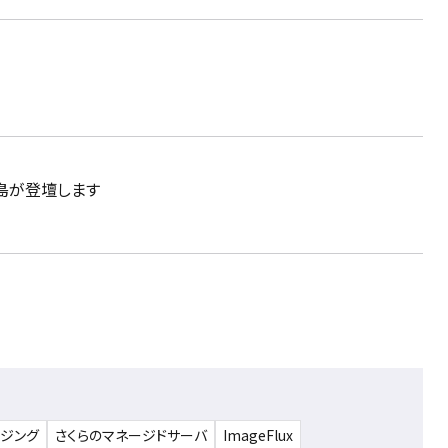
田島が登壇します
ウジング
さくらのマネージドサーバ
ImageFlux