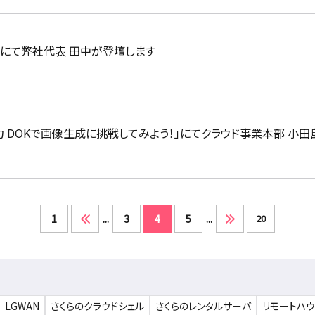
2025」にて弊社代表 田中が登壇します
火力 DOKで画像生成に挑戦してみよう！」にてクラウド事業本部 小
1
...
3
4
5
...
20
LGWAN
さくらのクラウドシェル
さくらのレンタルサーバ
リモートハ