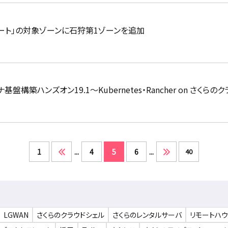
ポート」の対象ゾーンに石狩第1ゾーンを追加
テナ基盤構築ハンズオン19.1～Kubernetes・Rancher on さく
1
...
4
5
6
...
40
LGWAN
さくらのクラウドシェル
さくらのレンタルサーバ
リモートハ