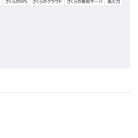
ム
さくらのVPS
さくらのクラウド
さくらの専用サーバ
高火力